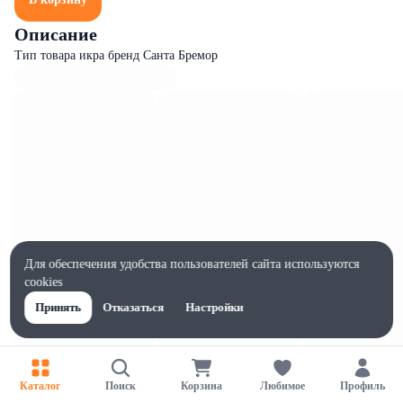
Описание
Тип товара икра бренд Санта Бремор
Для обеспечения удобства пользователей сайта используются
cookies
Принять
Отказаться
Настройки
Характеристики
Ширина, мм
Каталог
Поиск
Корзина
Любимое
Профиль
76