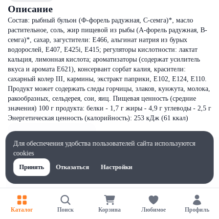
Описание
Состав: рыбный бульон (Ф-форель радужная, С-семга)*, масло
растительное, соль, жир пищевой из рыбы (А-форель радужная, В-
семга)*, сахар, загустители: Е466, альгинат натрия из бурых
водорослей, Е407, Е425i, Е415; регуляторы кислотности: лактат
кальция, лимонная кислота; ароматизаторы (содержат усилитель
вкуса и аромата Е621), консервант сорбат калия, красители:
сахарный колер III, кармины, экстракт паприки, Е102, Е124, Е110.
Продукт может содержать следы горчицы, злаков, кунжута, молока,
ракообразных, сельдерея, сои, яиц. Пищевая ценность (средние
значения) 100 г продукта: белки - 1,7 г жиры - 4,9 г углеводы - 2,5 г
Энергетическая ценность (калорийность): 253 кДж (61 ккал)
Для обеспечения удобства пользователей сайта используются
cookies
Принять
Отказаться
Настройки
Каталог
Поиск
Корзина
Любимое
Профиль