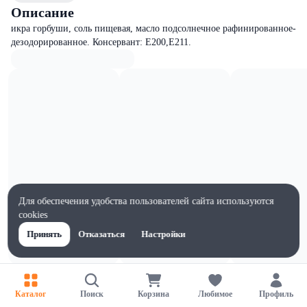
Описание
икра горбуши, соль пищевая, масло подсолнечное рафинированное-
дезодорированное. Консервант: Е200,Е211.
Для обеспечения удобства пользователей сайта используются
cookies
Принять
Отказаться
Настройки
Характеристики
Ширина, мм
Каталог
Поиск
Корзина
Любимое
Профиль
85