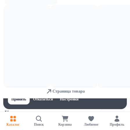
Кабачки и баклажаны
Для обеспечения удобства пользователей сайта используются
cookies
Страница товара
Принять
Отказаться
Настройки
Капуста
Каталог
Поиск
Корзина
Любимое
Профиль