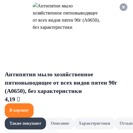
Оформляйте заказ НА
САМОВЫВОЗ и получайте
СКИДКУ 7%
Овощи
Все товары категории
Другие овощи
Кабачки 
Другие овощи
Антипятин мыло хозяйственное
пятновыводящее от всех видов пятен 90г
(А0650), без характеристики
4,19 
В корзину
Также покупают
Описание
Характеристики
Отзыв