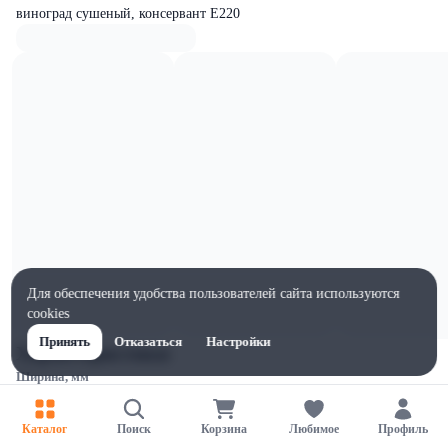
виноград сушеный, консервант Е220
Для обеспечения удобства пользователей сайта используются
cookies
Принять
Отказаться
Настройки
Характеристики
Ширина, мм
130
Высота, мм
Каталог
Поиск
Корзина
Любимое
Профиль