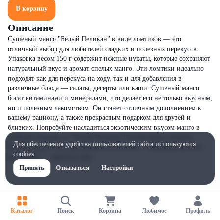
В корзину
Описание
Сушеный манго "Белый Пеликан" в виде ломтиков — это
отличный выбор для любителей сладких и полезных перекусов.
Упаковка весом 150 г содержит нежные цукаты, которые сохраняют
натуральный вкус и аромат спелых манго. Эти ломтики идеально
подходят как для перекуса на ходу, так и для добавления в
различные блюда — салаты, десерты или каши. Сушеный манго
богат витаминами и минералами, что делает его не только вкусным,
но и полезным лакомством. Он станет отличным дополнением к
вашему рациону, а также прекрасным подарком для друзей и
близких. Попробуйте насладиться экзотическим вкусом манго в
удобной упаковке от "Белый Пеликан"!Состав:манго сушеное
Для обеспечения удобства пользователей сайта используются
(94%), сахар (5,5%), регулятор кислотности —лимонная кислота,
cookies
консервант — диоксид серы.
Принять
Отказаться
Настройки
Каталог
Поиск
Корзина
Любимое
Профиль