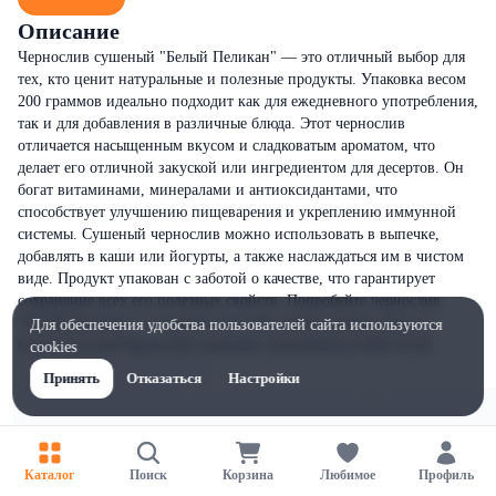
Описание
Чернослив сушеный "Белый Пеликан" — это отличный выбор для
тех, кто ценит натуральные и полезные продукты. Упаковка весом
200 граммов идеально подходит как для ежедневного употребления,
так и для добавления в различные блюда. Этот чернослив
отличается насыщенным вкусом и сладковатым ароматом, что
делает его отличной закуской или ингредиентом для десертов. Он
богат витаминами, минералами и антиоксидантами, что
способствует улучшению пищеварения и укреплению иммунной
системы. Сушеный чернослив можно использовать в выпечке,
добавлять в каши или йогурты, а также наслаждаться им в чистом
виде. Продукт упакован с заботой о качестве, что гарантирует
сохранение всех его полезных свойств. Попробуйте чернослив
"Белый Пеликан" и откройте для себя новый уровень вкуса и
Для обеспечения удобства пользователей сайта используются
пользы!Состав:Чернослив сушеный, консерванты Е200, Е220.
cookies
Принять
Отказаться
Настройки
Каталог
Поиск
Корзина
Любимое
Профиль