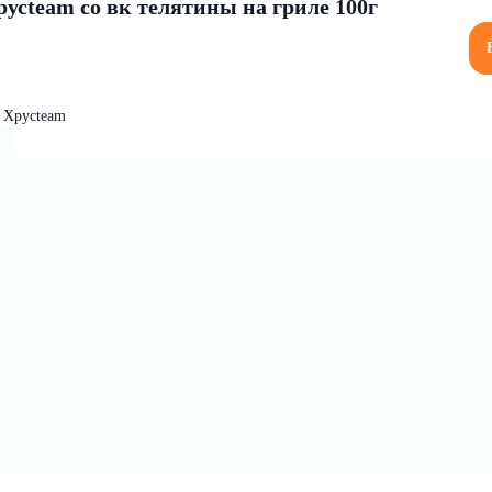
усteam со вк телятины на гриле 100г
 Хрусteam