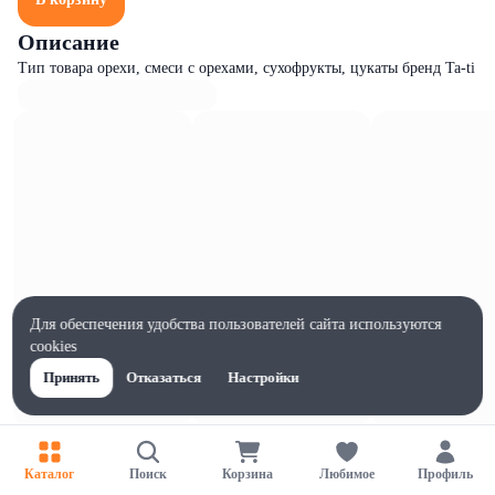
Описание
Тип товара орехи, смеси с орехами, сухофрукты, цукаты бренд Ta-ti
Для обеспечения удобства пользователей сайта используются
cookies
Принять
Отказаться
Настройки
Характеристики
Ширина, мм
Каталог
Поиск
Корзина
Любимое
Профиль
95