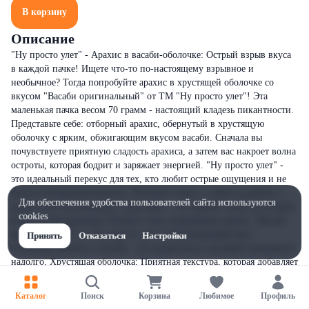
В корзину
Описание
"Ну просто улет" - Арахис в васаби-оболочке: Острый взрыв вкуса
в каждой пачке! Ищете что-то по-настоящему взрывное и
необычное? Тогда попробуйте арахис в хрустящей оболочке со
вкусом "Васаби оригинальный" от ТМ "Ну просто улет"! Эта
маленькая пачка весом 70 грамм - настоящий кладезь пикантности.
Представьте себе: отборный арахис, обернутый в хрустящую
оболочку с ярким, обжигающим вкусом васаби. Сначала вы
почувствуете приятную сладость арахиса, а затем вас накроет волна
остроты, которая бодрит и заряжает энергией. "Ну просто улет" -
это идеальный перекус для тех, кто любит острые ощущения и не
боится экспериментировать. Возьмите пачку с собой на работу, в
Для обеспечения удобства пользователей сайта используются
дорогу или на вечеринку с друзьями - этот арахис точно не оставит
cookies
никого равнодушным! Почему стоит попробовать арахис "Васаби
оригинальный" от "Ну просто улет"? Неповторимый вкус:
Принять
Отказаться
Настройки
Сочетание арахиса и васаби - это взрыв вкуса, который запомнится
надолго. Хрустящая оболочка: Приятная текстура, которая добавляет
удовольствия от каж
Каталог
Поиск
Корзина
Любимое
Профиль