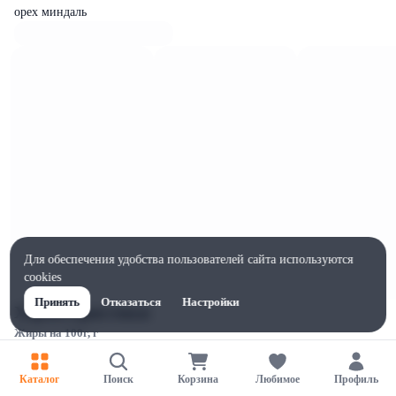
орех миндаль
Для обеспечения удобства пользователей сайта используются
cookies
Принять
Отказаться
Настройки
Характеристики
Жиры на 100г, г
55.9
Ширина, мм
Каталог
Поиск
Корзина
Любимое
Профиль