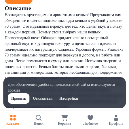
Описание
Насладитесь хрустящими и ароматными кешью! Представляем вам
обжаренные и слегка подсоленные ядра кешью в удобной упаковке
70 грамм. Это идеальный перекус для тех, кто ценит вкус и пользу
в каждой порции. Почему стоит выбрать наши кешью:
Превосходный вкус: Обжарка придает кешью насыщенный
ореховый вкус и хрустящую текстуру, а щепотка соли идеально
подчеркивает их натуральную сладость. Удобный формат: Упаковка
70 грамм идеально подходит для перекуса в дороге, на работе или
дома. Легко помещается в сумку или рюкзак. Источник энергии и
полезных веществ: Кешью богаты полезными жирами, белками,
витаминами и минералами, которые необходимы для поддержания
здоровья и энергии. Отличный выбор для вегетарианцев и веганов:
Кешью - это прекрасный источник растительного белка и полезных
Для обеспечения удобства пользователей сайта используются
жиров. Наслаждайтесь кешью как: Самостоятельный перекус
cookies
Дополнение к салатам и другим блюдам Ингредиент для выпечки и
Принять
Отказаться
Настройки
десертов Закажите сейчас и насладитесь восхитительным вкусом
обжаренных соленых кешью!Состав:
Каталог
Поиск
Корзина
Любимое
Профиль