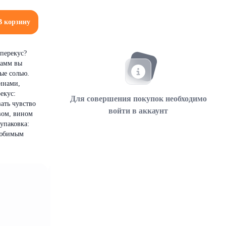
В корзину
перекус?
рамм вы
ые солью.
минами,
екус:
Для совершения покупок необходимо
ать чувство
войти в аккаунт
вом, вином
упаковка:
 любимым