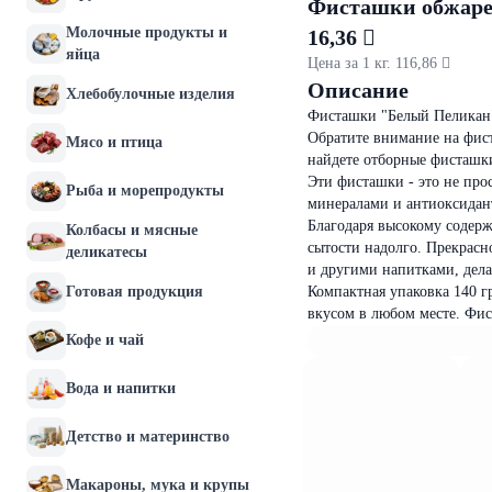
Фисташки обжаре
Молочные продукты и
16,36 
яйца
Цена за 1 кг. 116,86 
Описание
Хлебобулочные изделия
Фисташки "Белый Пеликан"
Обратите внимание на фис
Мясо и птица
найдете отборные фисташк
Эти фисташки - это не про
Рыба и морепродукты
минералами и антиоксидант
Благодаря высокому содерж
Колбасы и мясные
сытости надолго. Прекрасн
деликатесы
и другими напитками, дела
Готовая продукция
Компактная упаковка 140 г
вкусом в любом месте. Фи
Кофе и чай
Вода и напитки
Детство и материнство
Макароны, мука и крупы