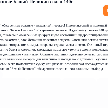
нные Белый Пеликан солен 140г
 обжаренные соленые - идеальный перекус! Ищете вкусный и полезный 
ташки "Белый Пеликан" обжаренные соленые! В удобной упаковке 140 г
и, тщательно обжаренные до хрустящего состояния и щедро приправленн
сто лакомство, это: Источник полезных веществ: Фисташки богаты вита
ами, которые полезны для здоровья сердца, мозга и кожи. Отличный пер
анию белка и клетчатки, фисташки помогают утолить голод и поддержив
ое дополнение к напиткам: Соленые фисташки идеально сочетаются с пи
я их отличным выбором для вечеринок и посиделок с друзьями. Удобная 
рамм легко поместится в сумку или рюкзак, позволяя вам наслаждаться
сташки "Белый Пеликан" обжаренные соленые - это отличный выбор д