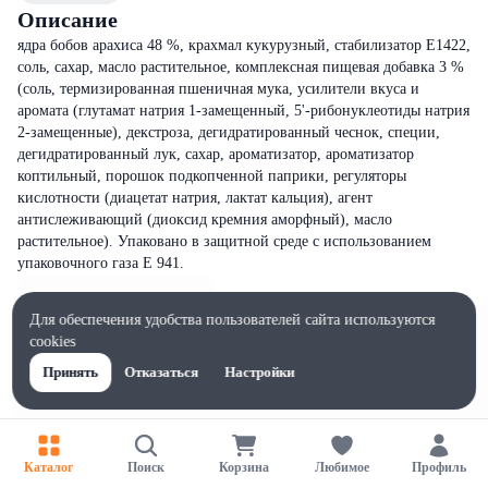
Описание
ядра бобов арахиса 48 %, крахмал кукурузный, стабилизатор Е1422,
соль, сахар, масло растительное, комплексная пищевая добавка 3 %
(соль, термизированная пшеничная мука, усилители вкуса и
аромата (глутамат натрия 1-замещенный, 5'-рибонуклеотиды натрия
2-замещенные), декстроза, дегидратированный чеснок, специи,
дегидратированный лук, сахар, ароматизатор, ароматизатор
коптильный, порошок подкопченной паприки, регуляторы
кислотности (диацетат натрия, лактат кальция), агент
антислеживающий (диоксид кремния аморфный), масло
растительное). Упаковано в защитной среде с использованием
упаковочного газа Е 941.
Для обеспечения удобства пользователей сайта используются
cookies
Принять
Отказаться
Настройки
Каталог
Поиск
Корзина
Любимое
Профиль