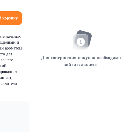
В корзину
ригинальных
сыщенным и
ан ароматом
сто для
Для совершения покупок необходимо
 вашего
войти в аккаунт
жий,
ированная
лотая),
усилители