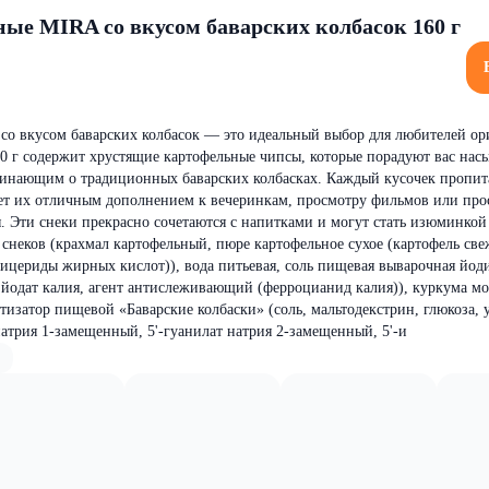
ые MIRA со вкусом баварских колбасок 160 г
со вкусом баварских колбасок — это идеальный выбор для любителей о
60 г содержит хрустящие картофельные чипсы, которые порадуют вас на
инающим о традиционных баварских колбасках. Каждый кусочек пропит
ет их отличным дополнением к вечеринкам, просмотру фильмов или про
я. Эти снеки прекрасно сочетаются с напитками и могут стать изюминкой
 снеков (крахмал картофельный, пюре картофельное сухое (картофель све
лицериды жирных кислот)), вода питьевая, соль пищевая выварочная йод
 йодат калия, агент антислеживающий (ферроцианид калия)), куркума мо
атизатор пищевой «Баварские колбаски» (соль, мальтодекстрин, глюкоза, 
натрия 1-замещенный, 5'-гуанилат натрия 2-замещенный, 5'-и