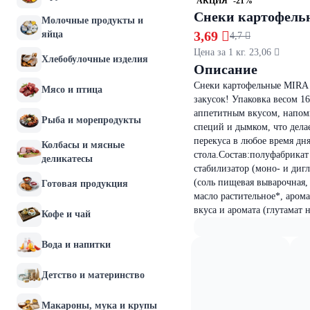
АКЦИЯ
-21%
Снеки картофельн
Молочные продукты и
3,69 
яйца
4,7 
Цена за 1 кг. 23,06 
Хлебобулочные изделия
Описание
Снеки картофельные MIRA 
Мясо и птица
закусок! Упаковка весом 1
аппетитным вкусом, напом
Рыба и морепродукты
специй и дымком, что дела
перекуса в любое время дн
Колбасы и мясные
стола.Состав:полуфабрикат
деликатесы
стабилизатор (моно- и диг
(соль пищевая выварочная,
Готовая продукция
масло растительное*, аром
вкуса и аромата (глутамат 
Кофе и чай
Вода и напитки
Детство и материнство
Макароны, мука и крупы