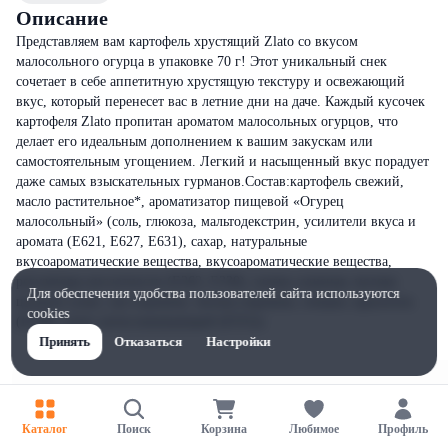
Описание
Представляем вам картофель хрустящий Zlato со вкусом
малосольного огурца в упаковке 70 г! Этот уникальный снек
сочетает в себе аппетитную хрустящую текстуру и освежающий
вкус, который перенесет вас в летние дни на даче. Каждый кусочек
картофеля Zlato пропитан ароматом малосольных огурцов, что
делает его идеальным дополнением к вашим закускам или
самостоятельным угощением. Легкий и насыщенный вкус порадует
даже самых взыскательных гурманов.Состав:картофель свежий,
масло растительное*, ароматизатор пищевой «Огурец
малосольный» (соль, глюкоза, мальтодекстрин, усилители вкуса и
аромата (Е621, Е627, Е631), сахар, натуральные
вкусоароматические вещества, вкусоароматические вещества,
регуляторы кислотности (Е262, Е330), зелень сушеная, молоко
Для обеспечения удобства пользователей сайта используются
цельное сухое, лук порошок, чеснок порошок, специи, краситель
cookies
(Е100), агент антислеживающий (Е551))
Принять
Отказаться
Настройки
Каталог
Поиск
Корзина
Любимое
Профиль