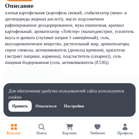
Описание
хлопья картофельные (картофель свежий, стабилизатор (моно- и
диглицериды жирных кислот)), масло подсолнечное
рафинированное дезодорированное, мука пшеничная, крахмал
картофельный, ароматизатор «Лобстер» (мальтодекстрин, усилитель
вкуса и аромата (глутамат натрия 1-замещённый), соль,
вкусоароматическое вещество, растительный жир, ароматизаторы,
сироп глюкозы, антикомкователь (диоксид кремния), красители
(экстракт паприки, кармины), подсластитель (сахарин)), соль
пищевая йодированная (соль, антикомкователь (Е536)).
Для обеспечения удобства пользователей сайта используются
cookies
Принять
Отказаться
Настройки
Каталог
Поиск
Корзина
Любимое
Профиль