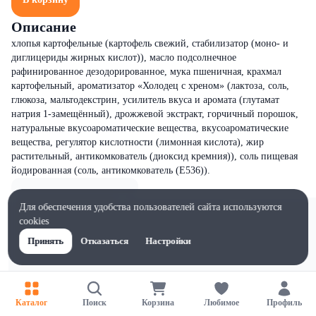
Описание
хлопья картофельные (картофель свежий, стабилизатор (моно- и
диглицериды жирных кислот)), масло подсолнечное
рафинированное дезодорированное, мука пшеничная, крахмал
картофельный, ароматизатор «Холодец с хреном» (лактоза, соль,
глюкоза, мальтодекстрин, усилитель вкуса и аромата (глутамат
натрия 1-замещённый), дрожжевой экстракт, горчичный порошок,
натуральные вкусоароматические вещества, вкусоароматические
вещества, регулятор кислотности (лимонная кислота), жир
растительный, антикомкователь (диоксид кремния)), соль пищевая
йодированная (соль, антикомкователь (Е536)).
Для обеспечения удобства пользователей сайта используются
cookies
Принять
Отказаться
Настройки
Каталог
Поиск
Корзина
Любимое
Профиль