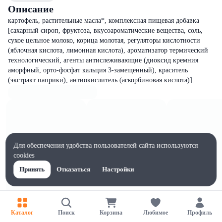
Описание
картофель, растительные масла*, комплексная пищевая добавка
[сахарный сироп, фруктоза, вкусоароматические вещества, соль,
сухое цельное молоко, корица молотая, регуляторы кислотности
(яблочная кислота, лимонная кислота), ароматизатор термический
технологический, агенты антислеживающие (диоксид кремния
аморфный, орто-фосфат кальция 3-замещенный), краситель
(экстракт паприки), антиокислитель (аскорбиновая кислота)].
Для обеспечения удобства пользователей сайта используются
cookies
Принять
Отказаться
Настройки
Каталог
Поиск
Корзина
Любимое
Профиль