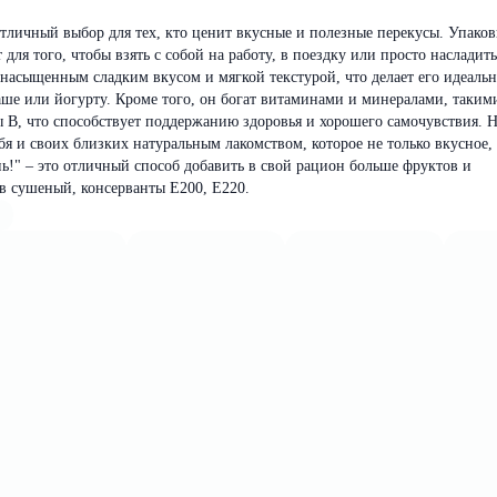
отличный выбор для тех, кто ценит вкусные и полезные перекусы. Упаков
для того, чтобы взять с собой на работу, в поездку или просто насладить
 насыщенным сладким вкусом и мягкой текстурой, что делает его идеаль
ше или йогурту. Кроме того, он богат витаминами и минералами, такими
B, что способствует поддержанию здоровья и хорошего самочувствия. Н
бя и своих близких натуральным лакомством, которое не только вкусное,
ь!" – это отличный способ добавить в свой рацион больше фруктов и
в сушеный, консерванты Е200, Е220.