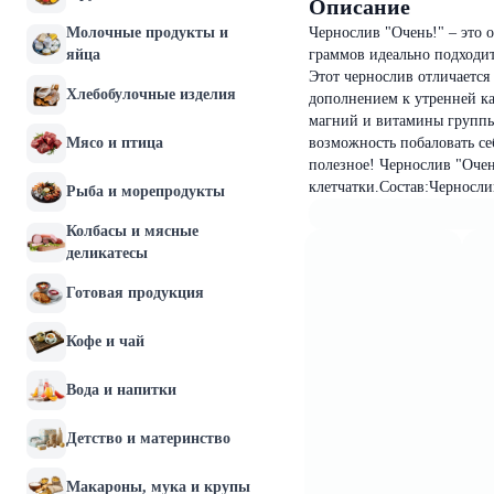
Описание
Молочные продукты и
Чернослив "Очень!" – это 
яйца
граммов идеально подходит 
Этот чернослив отличается
Хлебобулочные изделия
дополнением к утренней ка
магний и витамины группы 
Мясо и птица
возможность побаловать се
полезное! Чернослив "Очен
клетчатки.Состав:Черносли
Рыба и морепродукты
Колбасы и мясные
деликатесы
Готовая продукция
Кофе и чай
Вода и напитки
Детство и материнство
Макароны, мука и крупы