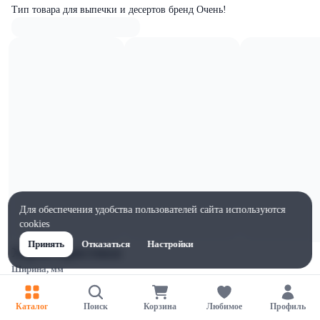
Тип товара для выпечки и десертов бренд Очень!
Для обеспечения удобства пользователей сайта используются
cookies
Принять
Отказаться
Настройки
Характеристики
Ширина, мм
90
Высота, мм
Каталог
Поиск
Корзина
Любимое
Профиль