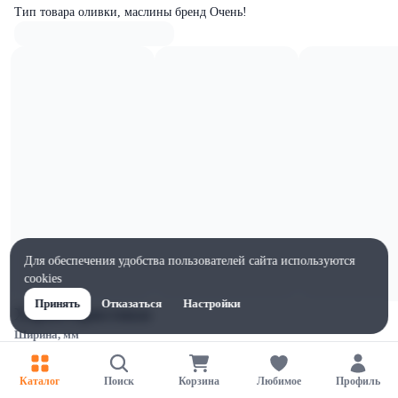
Тип товара оливки, маслины бренд Очень!
Для обеспечения удобства пользователей сайта используются
cookies
Принять
Отказаться
Настройки
Характеристики
Ширина, мм
66
Высота, мм
Каталог
Поиск
Корзина
Любимое
Профиль