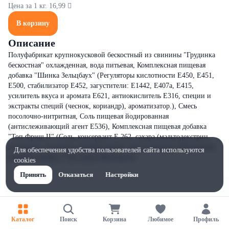
Цена за 1 кг. 16,99 
В корзину
Описание
Полуфабрикат крупнокусковой бескостный из свинины "Грудинка
бескостная" охлажденная, вода питьевая, Комплексная пищевая
добавка "Шинка Зельцбаух" (Регуляторы кислотности Е450, Е451,
Е500, стабилизатор Е452, загустители: Е1442, Е407а, Е415,
усилитель вкуса и аромата Е621, антиокислитель Е316, специи и
экстракты специй (чеснок, кориандр), ароматизатор.), Смесь
посолочно-нитритная, Соль пищевая йодированная
(антислеживающий агент Е536), Комплексная пищевая добавка
"Топ Фриш II" (Соль, консервант Е 262, сахара (мальтодекстрин,
декстроза), экстракты специй (перец), масло лимона), Комлексная
Для обеспечения удобства пользователей сайта используются
пищевая добавка "Топ Аром Мортаделла"
cookies
Принять
Отказаться
Настройки
Каталог
Поиск
Корзина
Любимое
Профиль