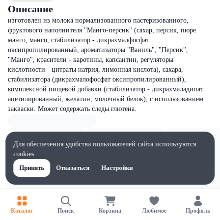
Описание
изготовлен из молока нормализованного пастеризованного,
фруктового наполнителя "Манго-персик" (сахар, персик, пюре
манго, манго, стабилизатор - дикрахмалфосфат
оксипропилированный, ароматизаторы "Ваниль", "Персик",
"Манго", красители - каротины, капсантин, регуляторы
кислотности - цитраты натрия, лимонная кислота), сахара,
стабилизатора (дикрахмалофосфат оксипропилированный),
комплексной пищевой добавки (стабилизатор - дикрахмаладипат
ацетилированный, желатин, молочный белок), с использованием
закваски. Может содержать следы глютена.
Для обеспечения удобства пользователей сайта используются
cookies
Принять
Отказаться
Настройки
Каталог
Поиск
Корзина
Любимое
Профиль