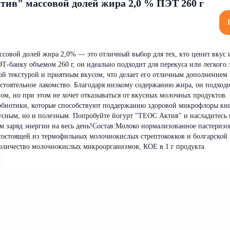
ив" массовой долей жира 2,0 % ПЭТ 260 г
совой долей жира 2,0% — это отличный выбор для тех, кто ценит вкус и
-банку объемом 260 г, он идеально подходит для перекуса или легкого з
ой текстурой и приятным вкусом, что делает его отличным дополнением 
стоятельное лакомство. Благодаря низкому содержанию жира, он подходи
ном, но при этом не хочет отказываться от вкусных молочных продуктов
обиотики, которые способствуют поддержанию здоровой микрофлоры ки
вкусным, но и полезным. Попробуйте йогурт "ТЕОС Актив" и насладитесь 
ам заряд энергии на весь день!Состав:Молоко нормализованное пастеризо
состоящей из термофильных молочнокислых стрептококков и болгарской
оличество молочнокислых микроорганизмов, КОЕ в 1 г продукта