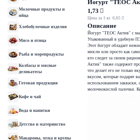
Йогурт "ТЕОС Акт
Молочные продукты и
1,73 
яйца
Цена за 1 кг. 6,65 
Описание
Хлебобулочные изделия
Йогурт "ТЕОС Актив" с мас
Упакованный в удобную ПЭТ
Мясо и птица
Этот йогурт обладает нежн
мюсли или просто как само
Рыба и морепродукты
кто следит за своим рацио
Актив" также содержит пр
Колбасы и мясные
что делает его не только 
деликатесы
вкусом, которые подарят в
Готовая продукция
использованием закваски, 
молочнокислой палочки. К
Кофе и чай
Вода и напитки
Детство и материнство
Макароны, мука и крупы