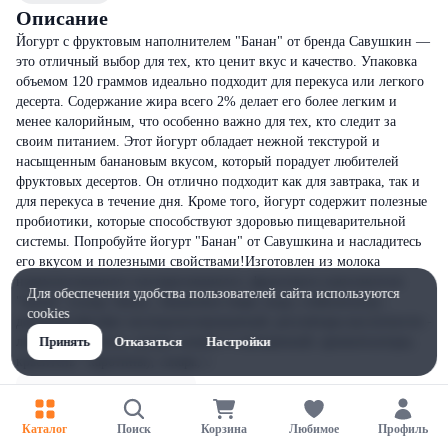
Описание
Йогурт с фруктовым наполнителем "Банан" от бренда Савушкин —
это отличный выбор для тех, кто ценит вкус и качество. Упаковка
объемом 120 граммов идеально подходит для перекуса или легкого
десерта. Содержание жира всего 2% делает его более легким и
менее калорийным, что особенно важно для тех, кто следит за
своим питанием. Этот йогурт обладает нежной текстурой и
насыщенным банановым вкусом, который порадует любителей
фруктовых десертов. Он отлично подходит как для завтрака, так и
для перекуса в течение дня. Кроме того, йогурт содержит полезные
пробиотики, которые способствуют здоровью пищеварительной
системы. Попробуйте йогурт "Банан" от Савушкина и насладитесь
его вкусом и полезными свойствами!Изготовлен из молока
нормализованного пастеризованного, фруктового наполнителя
Для обеспечения удобства пользователей сайта используются
"Банан" (сахар; банан;, банановое пюре; вода; стабилизатор -
cookies
дикрахмалфосфат оксипропилированный; регуляторы кислотности -
лимонная кислота, цитрат натрия 3-замещенный; ароматизаторы;
Принять
Отказаться
Настройки
краситель - каротины), сахара, с
Каталог
Поиск
Корзина
Любимое
Профиль