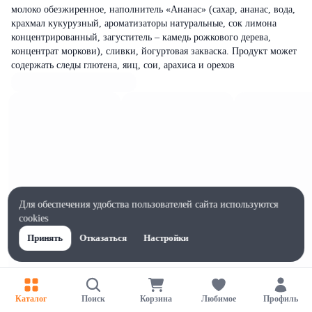
молоко обезжиренное, наполнитель «Ананас» (сахар, ананас, вода,
крахмал кукурузный, ароматизаторы натуральные, сок лимона
концентрированный, загуститель – камедь рожкового дерева,
концентрат моркови), сливки, йогуртовая закваска. Продукт может
содержать следы глютена, яиц, сои, арахиса и орехов
Для обеспечения удобства пользователей сайта используются
cookies
Принять
Отказаться
Настройки
Каталог
Поиск
Корзина
Любимое
Профиль
Характеристики