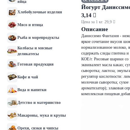
ОСТАЛОСЬ: 4
яйца
Йогурт Даниссимо
Хлебобулочные изделия
3,14 
Цена за 1 кг. 29,9 
Мясо и птица
Описание
Даниссимо Фантазия - неж
Рыба и морепродукты
яркое сочетание вкусов шо
нормализованное молоко, в
Колбасы и мясные
содержать следы глютена и
деликатесы
КОЕ/г. Рисовые шарики со 
Готовая продукция
эквивалент масла какао; су
сыворотка; лактоза; эмульг
регулятор кислотности: лим
Кофе и чай
молочная сыворотка; сухое 
ароматизатор); злаковая се
Вода и напитки
комплексная пищевая добав
Детство и материнство
Макароны, мука и крупы
Орехи, снэки и чипсы