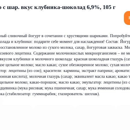
 с шар. вкус клубника-шоколад 6,9%, 105 г
ный сливочный йогурт в сочетании с хрустящими шариками. Попробуйт
колада и клубники: подарите себе момент для наслаждения! Состав: Йогу
осстановленное молоко из сухого молока, сахар, йогуртовая закваска. М
 соевого лецитина. Содержание молочнокислых микроорганизмов – не м
вкусом клубники и молочного шоколада: красная шоколадная глазурь (са
хое цельное молоко; масло какао; сухое обезжиренное молоко; сухая моло
атор: лецитины (из сои); красители: кармины, экстракт паприки; аромати
онная кислота); молочная глазурь (сахар; эквивалент масла какао; какао т
цельное молоко; какао-порошок; масло какао; эмульгатор: лецитины (из с
рдцевинка (мука рисовая; мука пшеничная; сахар; мука ячменная солодова
ка (стабилизатор: гуммиарабик; глазирователь: шеллак).