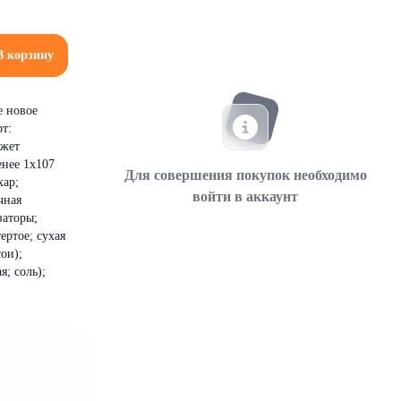
В корзину
е новое
рт:
ожет
енее 1x107
Для совершения покупок необходимо
хар;
войти в аккаунт
чная
заторы;
ертое; сухая
ои);
я; соль);