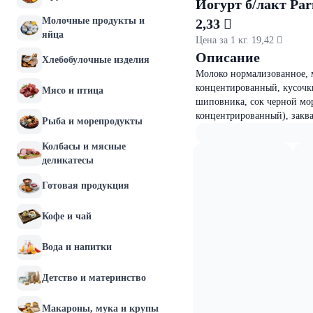
Йогурт б/лакт Pa
Молочные продукты и
2,33 
яйца
Цена за 1 кг. 19,42 
Описание
Хлебобулочные изделия
Молоко нормализованное, 
концентированный, кусочки
Мясо и птица
шиповника, сок черной мо
концентрированный), заква
Рыба и морепродукты
Колбасы и мясные
деликатесы
Готовая продукция
Кофе и чай
Вода и напитки
Детство и материнство
Макароны, мука и крупы