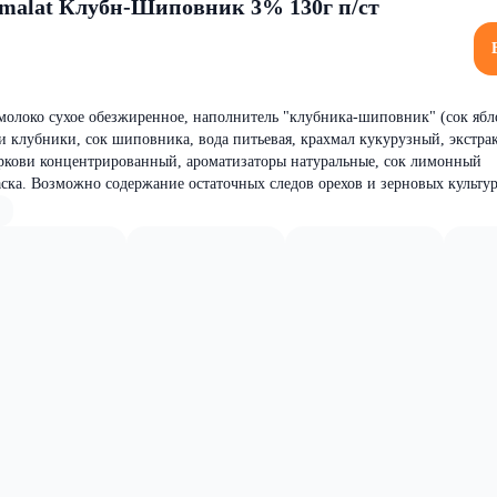
rmalat Клубн-Шиповник 3% 130г п/ст
молоко сухое обезжиренное, наполнитель "клубника-шиповник" (сок яб
 клубники, сок шиповника, вода питьевая, крахмал кукурузный, экстра
ркови концентрированный, ароматизаторы натуральные, сок лимонный
ска. Возможно содержание остаточных следов орехов и зерновых культур