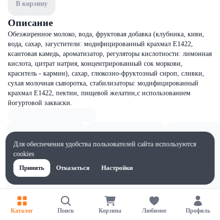
В корзину
Описание
Обезжиренное молоко, вода, фруктовая добавка (клубника, киви,
вода, сахар, загустители: модифицированный крахмал Е1422,
ксантовая камедь, ароматизатор, регуляторы кислотности: лимонная
кислота, цитрат натрия, концентрированный сок моркови,
краситель - кармин), сахар, глюкозно-фруктозный сироп, сливки,
сухая молочная сыворотка, стабилизаторы: модифицированный
крахмал Е1422, пектин, пищевой желатин,с использованием
йогуртовой закваски.
Для обеспечения удобства пользователей сайта используются
cookies
Принять
Отказаться
Настройки
Каталог
Поиск
Корзина
Любимое
Профиль