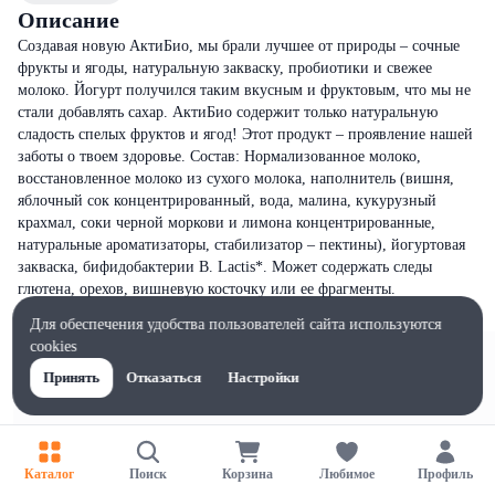
Описание
Создавая новую АктиБио, мы брали лучшее от природы – сочные
фрукты и ягоды, натуральную закваску, пробиотики и свежее
молоко. Йогурт получился таким вкусным и фруктовым, что мы не
стали добавлять сахар. АктиБио содержит только натуральную
сладость спелых фруктов и ягод! Этот продукт – проявление нашей
заботы о твоем здоровье. Состав: Нормализованное молоко,
восстановленное молоко из сухого молока, наполнитель (вишня,
яблочный сок концентрированный, вода, малина, кукурузный
крахмал, соки черной моркови и лимона концентрированные,
натуральные ароматизаторы, стабилизатор – пектины), йогуртовая
закваска, бифидобактерии B. Lactis*. Может содержать следы
глютена, орехов, вишневую косточку или ее фрагменты.
Для обеспечения удобства пользователей сайта используются
cookies
Принять
Отказаться
Настройки
Каталог
Поиск
Корзина
Любимое
Профиль