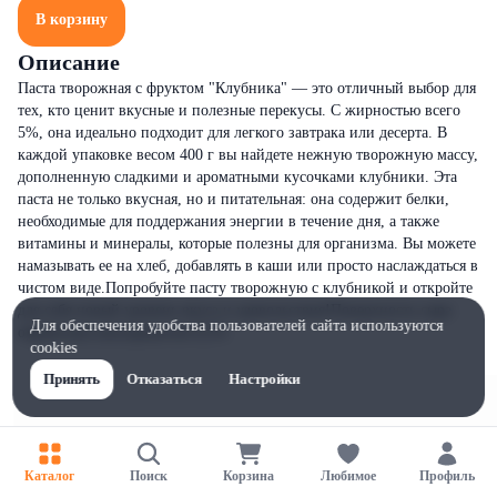
В корзину
Описание
Паста творожная с фруктом "Клубника" — это отличный выбор для
тех, кто ценит вкусные и полезные перекусы. С жирностью всего
5%, она идеально подходит для легкого завтрака или десерта. В
каждой упаковке весом 400 г вы найдете нежную творожную массу,
дополненную сладкими и ароматными кусочками клубники. Эта
паста не только вкусная, но и питательная: она содержит белки,
необходимые для поддержания энергии в течение дня, а также
витамины и минералы, которые полезны для организма. Вы можете
намазывать ее на хлеб, добавлять в каши или просто наслаждаться в
чистом виде.Попробуйте пасту творожную с клубникой и откройте
для себя новый уровень вкуса и удовольствия!Поверхность сыра
Для обеспечения удобства пользователей сайта используются
обработана консервантом Е235.
cookies
Принять
Отказаться
Настройки
Каталог
Поиск
Корзина
Любимое
Профиль