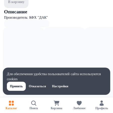
В корзину
Описание
Производитель: КФХ "ДАК"
Для обеспечения удобства пользователей сайта используются
cookies
Принять
Отказаться
Настройки
Характеристики
Каталог
Поиск
Корзина
Любимое
Профиль
Ширина, мм