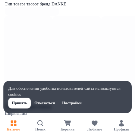
Тип товара творог бренд DANKE
Для обеспечения удобства пользователей сайта используются
cookies
Принять
Отказаться
Настройки
Характеристики
Ширина, мм
112
Высота, мм
Каталог
Поиск
Корзина
Любимое
Профиль