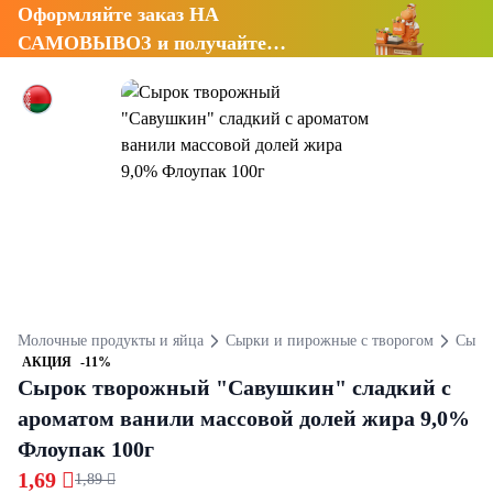
Оформляйте заказ НА
САМОВЫВОЗ и получайте
СКИДКУ 7%
Молочные продукты и яйца
Сырки и пирожные с творогом
Сырк
АКЦИЯ
-11%
Сырок творожный "Савушкин" сладкий с
ароматом ванили массовой долей жира 9,0%
Флоупак 100г
1,69 
1,89 