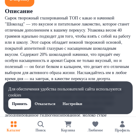
Описание
Сырок творожный глазированный ТОП с какао и начинкой
"Шоколад" — это вкусное и питательное лакомство, которое станет
отличным дополнением к вашему перекусу. Упаковка весом 40
граммов идеально подходит для того, чтобы взять с собой на работу
или в школу. Этот сырок обладает нежной творожной основой,
покрытой аппетитной глазурью с насыщенным шоколадным
вкусом. Содержит 20% шоколадной начинки, что придаёт ему
особую насыщенность и аромат.Сырок не только вкусный, но и
полезный — он богат белком и кальцием, что делает его отличным
выбором для активного образа жизни. Наслаждайтесь им в любое
время дня — на завтрак, в качестве перекуса или десерта.
Попробуйте сырок творожный глазированный ТОП с какао и
Для обеспечения удобства пользователей сайта используются
шоколадной начинкой, и вы не останетесь равнодушными к его
cookies
неповторимому вкусу!Состав:творог, глазурь кондитерская
какаосодержащая молочная (сахар, заменитель масла какао
Принять
Отказаться
Настройки
лауринового типа (кокосовое масло рафинированнное
дезодорированное гидрогенизированное, молоко сухое
обезжиренное, сыворотка
Каталог
Поиск
Корзина
Любимое
Профиль