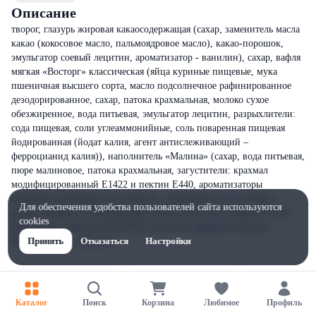
Описание
творог, глазурь жировая какаосодержащая (сахар, заменитель масла
какао (кокосовое масло, пальмоядровое масло), какао-порошок,
эмульгатор соевый лецитин, ароматизатор - ванилин), сахар, вафля
мягкая «Восторг» классическая (яйца куриные пищевые, мука
пшеничная высшего сорта, масло подсолнечное рафинированное
дезодорированное, сахар, патока крахмальная, молоко сухое
обезжиренное, вода питьевая, эмульгатор лецитин, разрыхлители:
сода пищевая, соли углеаммонийные, соль поваренная пищевая
йодированная (йодат калия, агент антислеживающий –
ферроцианид калия)), наполнитель «Малина» (сахар, вода питьевая,
пюре малиновое, патока крахмальная, загустители: крахмал
модифицированный Е1422 и пектин Е440, ароматизаторы
пищевые, регуляторы кислотности: лимонная кислота Е330 и
Для обеспечения удобства пользователей сайта используются
цитрат натрия 3-х замещенный Е331iii, краситель: кармин Е120,
cookies
консервант: сорбат калия Е202), масло из коровьего молока,
ароматизатор - ванилин.
Принять
Отказаться
Настройки
Каталог
Поиск
Корзина
Любимое
Профиль