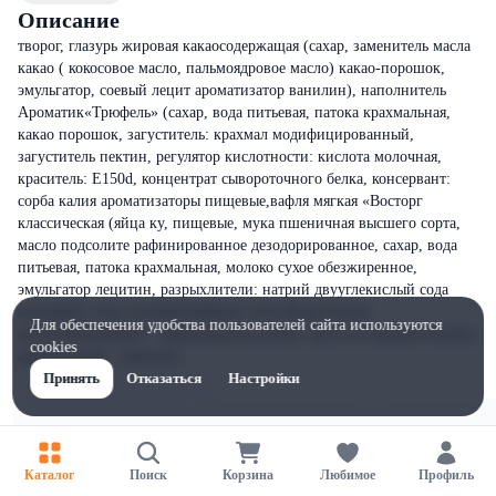
Описание
творог, глазурь жировая какаосодержащая (сахар, заменитель масла
какао ( кокосовое масло, пальмоядровое масло) какао-порошок,
эмульгатор, соевый лецит ароматизатор ванилин), наполнитель
Ароматик«Трюфель» (сахар, вода питьевая, патока крахмальная,
какао порошок, загуститель: крахмал модифицированный,
загуститель пектин, регулятор кислотности: кислота молочная,
краситель: E150d, концентрат сывороточного белка, консервант:
сорба калия ароматизаторы пищевые,вафля мягкая «Восторг
классическая (яйца ку, пищевые, мука пшеничная высшего сорта,
масло подсолите рафинированное дезодорированное, сахар, вода
питьевая, патока крахмальная, молоко сухое обезжиренное,
эмульгатор лецитин, разрыхлители: натрий двууглекислый сода
питьевая), соли углеаммонийные; соль (йодат калия,
Для обеспечения удобства пользователей сайта используются
антислеживающий – ферроцианид калия), масло из коровье молока,
cookies
ароматизатор - ванилин.
Принять
Отказаться
Настройки
Каталог
Поиск
Корзина
Любимое
Профиль