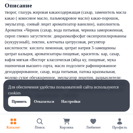
Описание
творог, глазурь жировая какаосодержащая (сахар, заменитель масла
какао ( кокосовое масло, пальмоядровое масло) какао-порошок,
эмульгатор, соевый лецит ароматизатор ванилин), наполнитель
Ароматик «Черник (сахар, вода питьевая, черника замороженная,
сироп глюкоз загустители: дикрахмалфосфат оксипропилированны
(кукурузный), пектин, клетчатка цитрусовая, регулятор
кислотности: кислота лимонная, цитрат натрия 3-замещенны
цитрат кальция, ароматизаторы пищевые, краситель: кар, сахар,
вафля мягкая «Восторг классическая (яйца ку, пищевые, мука
пшеничная высшего сорта, масло подсолите рафинированное
дезодорированное, сахар, вода питьевая, патока крахмальная,
молоко сухое обезжиренное, эмульгатор лецитин, разрыхлители:
натрий двууглекислый сода питьевая), соли углеаммонийные; соль
Для обеспечения удобства пользователей сайта используются
(йодат калия, антислеживающий – ферроцианид калия), масло из
cookies
коровье молока, ароматизатор - ванилин.
Принять
Отказаться
Настройки
Каталог
Поиск
Корзина
Любимое
Профиль