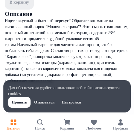
В корзину
Описание
Ищете вкусный и быстрый перекус? Обратите внимание на
глазированный сырок "Молочная страна"! Этот сырок с ванилином,
покрытый аппетитной карамельной глазурью, содержит 23%
жирности и продается в удобной упаковке весом 45
грамм.Идеальный вариант для чаепития или просто, чтобы
побаловать себя сладким.Состав:творог, сахар, глазурь кондитерская
"Карамельная", сыворотка молочная сухая, какао-порошок,
эмульгаторы, ароматизаторы (карамель, ванилин), краситель:
каротины), масло из коровьего молока, комплексная пищевая
добавка (загустители: дикрахмалфосфат ацетилированный,
карбоксиметилцеллюлоза)
Для обеспечения удобства пользователей сайта используются
cookies
Принять
Отказаться
Настройки
Каталог
Поиск
Корзина
Любимое
Профиль