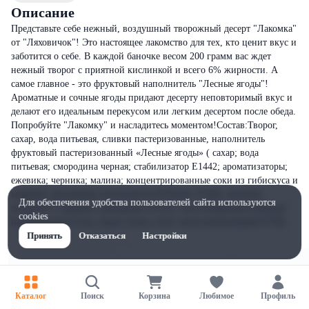
Описание
Представьте себе нежный, воздушный творожный десерт "Лакомка"
от "Ляховичок"! Это настоящее лакомство для тех, кто ценит вкус и
заботится о себе. В каждой баночке весом 200 грамм вас ждет
нежный творог с приятной кислинкой и всего 6% жирности. А
самое главное - это фруктовый наполнитель "Лесные ягоды"!
Ароматные и сочные ягоды придают десерту неповторимый вкус и
делают его идеальным перекусом или легким десертом после обеда.
Попробуйте "Лакомку" и насладитесь моментом!Состав:Творог,
сахар, вода питьевая, сливки пастеризованные, наполнитель
фруктовый пастеризованный «Лесные ягоды» ( сахар; вода
питьевая; смородина черная; стабилизатор E1442; ароматизаторы;
ежевика; черника; малина; концентрированные соки из гибискуса и
моркови; регуляторы кислотности Е331(iii), Е330), желатин
Для обеспечения удобства пользователей сайта используются
пищевой ( содержит консервант Е223), соль поваренная пищевая
cookies
йодированная (соль, йодат калия, агент антислеживающий Е536).
Принять
Отказаться
Настройки
Каталог
Поиск
Корзина
Любимое
Профиль