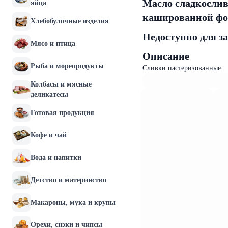
Масло сладкосливо
яйца
кашированной фо
Хлебобулочные изделия
Недоступно для з
Мясо и птица
Описание
Рыба и морепродукты
Сливки пастеризованные
Колбасы и мясные
деликатесы
Готовая продукция
Кофе и чай
Вода и напитки
Детство и материнство
Макароны, мука и крупы
Орехи, снэки и чипсы