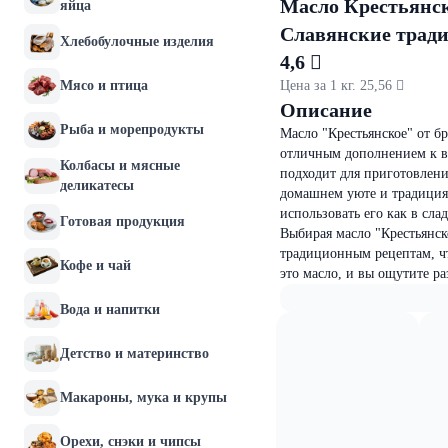
Масло Крестьянское
яйца
Славянские трад
Хлебобулочные изделия
4,6 
Мясо и птица
Цена за 1 кг. 25,56 
Описание
Рыба и морепродукты
Масло "Крестьянское" от б
отличным дополнением к ва
Колбасы и мясные
подходит для приготовлени
деликатесы
домашнем уюте и традициях
использовать его как в сла
Готовая продукция
Выбирая масло "Крестьянско
традиционным рецептам, чт
Кофе и чай
это масло, и вы ощутите р
Вода и напитки
Детство и материнство
Макароны, мука и крупы
Орехи, снэки и чипсы