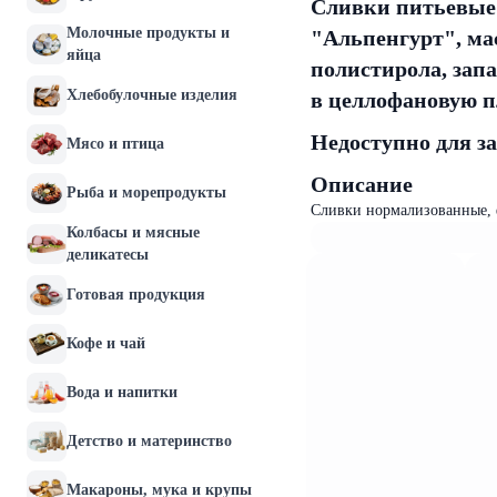
Сливки питьевые 
Молочные продукты и
"Альпенгурт", ма
яйца
полистирола, зап
Хлебобулочные изделия
в целлофановую пл
Недоступно для з
Мясо и птица
Описание
Рыба и морепродукты
Сливки нормализованные,
Колбасы и мясные
деликатесы
Готовая продукция
Кофе и чай
Вода и напитки
Детство и материнство
Макароны, мука и крупы