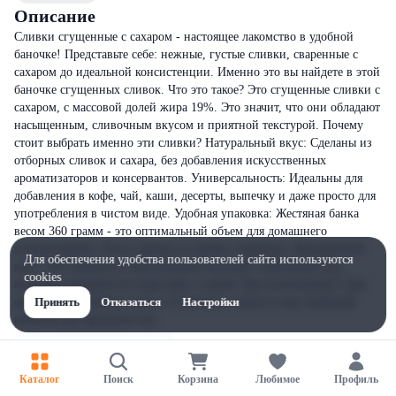
Описание
Сливки сгущенные с сахаром - настоящее лакомство в удобной
баночке! Представьте себе: нежные, густые сливки, сваренные с
сахаром до идеальной консистенции. Именно это вы найдете в этой
баночке сгущенных сливок. Что это такое? Это сгущенные сливки с
сахаром, с массовой долей жира 19%. Это значит, что они обладают
насыщенным, сливочным вкусом и приятной текстурой. Почему
стоит выбрать именно эти сливки? Натуральный вкус: Сделаны из
отборных сливок и сахара, без добавления искусственных
ароматизаторов и консервантов. Универсальность: Идеальны для
добавления в кофе, чай, каши, десерты, выпечку и даже просто для
употребления в чистом виде. Удобная упаковка: Жестяная банка
весом 360 грамм - это оптимальный объем для домашнего
использования. Легко хранить и удобно открывать. Насыщенный
Для обеспечения удобства пользователей сайта используются
вкус: 19% жирности обеспечивают богатый, сливочный вкус,
cookies
который понравится и взрослым, и детям. Как использовать? Для
кофе и чая: Добавьте ложку сгущенных сливок в ваш любимый
Принять
Отказаться
Настройки
напиток для придания ему
Каталог
Поиск
Корзина
Любимое
Профиль