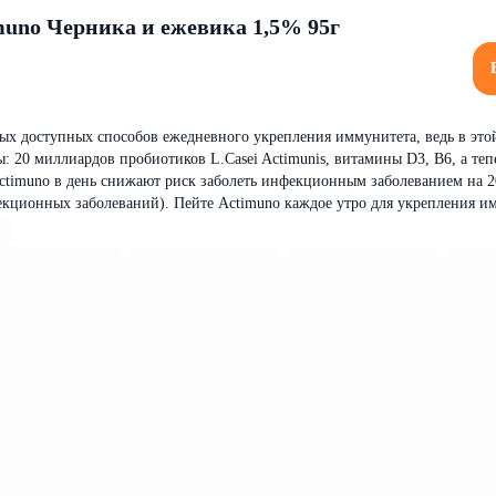
muno Черника и ежевика 1,5% 95г
мых доступных способов ежедневного укрепления иммунитета, ведь в это
: 20 миллиардов пробиотиков L.Casei Actimunis, витамины D3, B6, а теп
Actimuno в день снижают риск заболеть инфекционным заболеванием на 
кционных заболеваний). Пейте Actimuno каждое утро для укрепления и