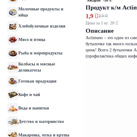
АКЦИЯ
-10%
Продукт к/м Acti
Молочные продукты и
1,9 
яйца
2,1 
Цена за 1 кг. 20 
Хлебобулочные изделия
Описание
Actimuno – это один из са
Мясо и птица
бутылочке так много пользы
цинк! Всего 2 бутылочки 
Рыба и морепродукты
(профилактика общих инфе
Колбасы и мясные
деликатесы
Готовая продукция
Кофе и чай
Вода и напитки
Детство и материнство
Макароны, мука и крупы