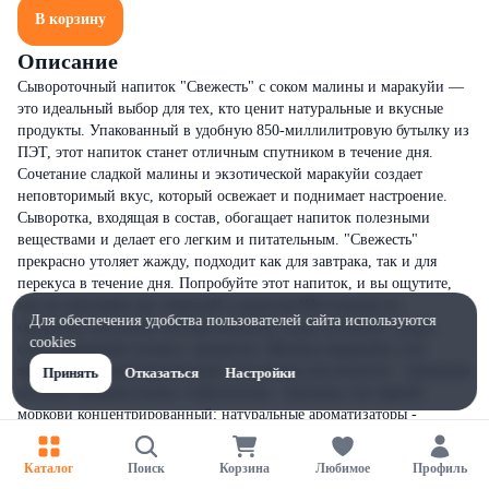
В корзину
Описание
Сывороточный напиток "Свежесть" с соком малины и маракуйи —
это идеальный выбор для тех, кто ценит натуральные и вкусные
продукты. Упакованный в удобную 850-миллилитровую бутылку из
ПЭТ, этот напиток станет отличным спутником в течение дня.
Сочетание сладкой малины и экзотической маракуйи создает
неповторимый вкус, который освежает и поднимает настроение.
Сыворотка, входящая в состав, обогащает напиток полезными
веществами и делает его легким и питательным. "Свежесть"
прекрасно утоляет жажду, подходит как для завтрака, так и для
перекуса в течение дня. Попробуйте этот напиток, и вы ощутите,
как он наполняет вас энергией и радостью!Изготовлен из
Для обеспечения удобства пользователей сайта используются
сыворотки молочной пастеризованной; воды питьевой; сахара;
cookies
сокосодержащей основы с ароматом «Малина-маракуйя» (сок
яблочный концентрированный; регуляторы кислотности - лимонная
Принять
Отказаться
Настройки
кислота, цитраты калия; стабилизатор - пектины; сок черной
моркови концентрированный; натуральные ароматизаторы -
"Малина", "Маракуйя") стабилизатора - карбоксиметилцел
Каталог
Поиск
Корзина
Любимое
Профиль