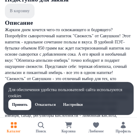
В корзину
Описание
Жарким днем хочется чего-то освежающего и бодрящего?
Попробуйте сывороточный напиток "Свежесть" от Савушкин! Этот
напиток - идеальное сочетание пользы и вкуса. В удобной ПЭТ-
бутылке объемом 850 грамм вас ждет пастеризованный напиток на
основе сыворотки с добавлением сока. А его яркий и необычный
вкус "Облепиха-апельсин-имбирь" точно взбодрит и подарит
ощущение свежести. Представьте себе: терпкая облепиха, сочный
апельсин и пикантный имбирь - все это в одном напитке!
"Свежесть" от Савушкин - это отличный выбор для тех, кто
заботится о своем здоровье и любит пробовать что-то новое.
Для обеспечения удобства пользователей сайта используются
Наслаждайтесь освежающим вкусом и заряжайтесь энергией на весь
cookies
день!Состав:Сыворотка молочная пастеризованная; вода питьевая;
сахар; сокосодержая основа с ароматом "Облепиха-апельсин-
Принять
Отказаться
Настройки
имбирь" (сок и мякоть апельсина концентрированные; пюре
имбиря; сахар; регуляторы кислотности - лимонная кислота,
цитраты калия; стабилизаторы - гуаровя камедь, гуммиарабик;
антиокислитель - аскорбиновая кислота; краситель - кар
Каталог
Поиск
Корзина
Любимое
Профиль