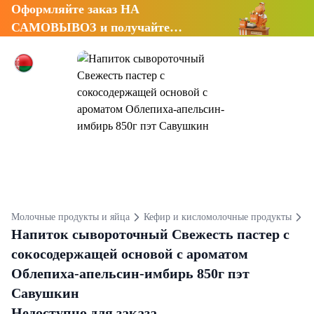
Оформляйте заказ НА
САМОВЫВОЗ и получайте
СКИДКУ 7%
Молочные продукты и яйца
Кефир и кисломолочные продукты
К
Напиток сывороточный Свежесть пастер с
сокосодержащей основой с ароматом
Облепиха-апельсин-имбирь 850г пэт
Савушкин
Недоступно для заказа