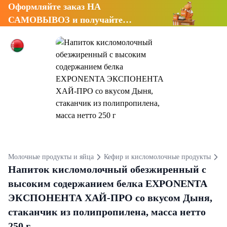
Оформляйте заказ НА
САМОВЫВОЗ и получайте
СКИДКУ 7%
Молочные продукты и яйца
Кефир и кисломолочные продукты
К
Напиток кисломолочный обезжиренный с
высоким содержанием белка EXPONENTA
ЭКСПОНЕНТА ХАЙ-ПРО со вкусом Дыня,
стаканчик из полипропилена, масса нетто
250 г