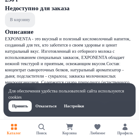
Недоступно для заказа
В корзину
Описание
EXPONENTA - это вкусный и полезный кисломолочный напиток,
созданный для тех, кто заботится о своем здоровье и ценит
натуральный вкус. Изготовленный из отборного молока с
использованием специальных заквасок, EXPONENTA обладает
нежной текстурой и приятным, освежающим вкусом.Состав:
концентрат сывороточных белков, натуральный ароматизатор -
дыня; подсластители - сукралоза; закваска молочнокислых
микроорганизмов. Содержится сахара природного (естественного
происхождения)
Для обеспечения удобства пользователей сайта используются
cookies
Принять
Отказаться
Настройки
Каталог
Поиск
Корзина
Любимое
Профиль