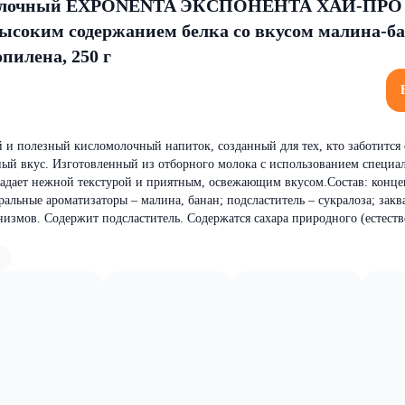
молочный EXPONENTA ЭКСПОНЕНТА ХАЙ-ПРО
ысоким содержанием белка со вкусом малина-ба
пилена, 250 г
и полезный кисломолочный напиток, созданный для тех, кто заботится 
ный вкус. Изготовленный из отборного молока с использованием специа
дает нежной текстурой и приятным, освежающим вкусом.Состав: конце
альные ароматизаторы – малина, банан; подсластитель – сукралоза; закв
змов. Содержит подсластитель. Содержатся сахара природного (естеств