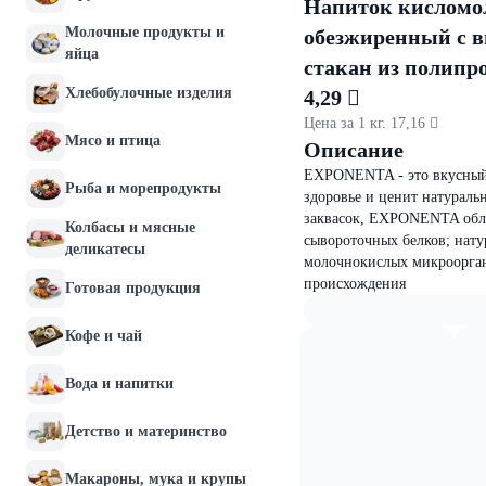
Напиток кисло
Молочные продукты и
обезжиренный с в
яйца
стакан из полипро
Хлебобулочные изделия
4,29 
Цена за 1 кг. 17,16 
Мясо и птица
Описание
EXPONENTA - это вкусный 
Рыба и морепродукты
здоровье и ценит натураль
заквасок, EXPONENTA обла
Колбасы и мясные
сывороточных белков; натур
деликатесы
молочнокислых микрооргани
происхождения
Готовая продукция
Кофе и чай
Вода и напитки
Детство и материнство
Макароны, мука и крупы