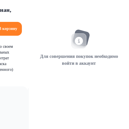
нан,
В корзину
о своем
льных
Для совершения покупок необходимо
нтрат
войти в аккаунт
аска
енного)